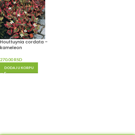
Houttuynia cordata –
kameleon
270.00
RSD
DODAJ U KORPU