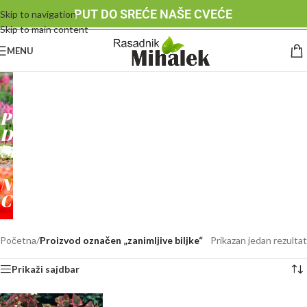
PUT DO SREĆE NAŠE CVEĆE
Skip to navigation
Skip to main content
MENU
RASADNIK
MIHALEK
PUT
DO
SREĆE
-
NAŠE
CVEĆE
Početna
/
Proizvod označen „zanimljive biljke“
Prikazan jedan rezultat
Prikaži sajdbar