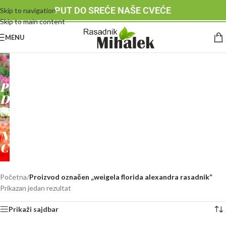
PUT DO SREĆE NAŠE CVEĆE
Skip to navigation
Skip to main content
MENU
RASADNIK
MIHALEK
PUT
DO
SREĆE
-
NAŠE
CVEĆE
Početna
/
Proizvod označen „weigela florida alexandra rasadnik“
Prikazan jedan rezultat
Prikaži sajdbar