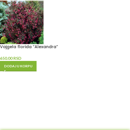
Vajgela florida “Alexandra”
650.00
RSD
DODAJ U KORPU