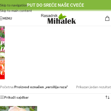
PUT DO SREĆE NAŠE CVEĆE
Skip to navigation
Skip to main content
MENU
RASADNIK
MIHALEK
PUT
DO
SREĆE
-
NAŠE
CVEĆE
Početna
/
Proizvod označen „versilija ruza“
Prikazan jedan rezultat
Prikaži sajdbar