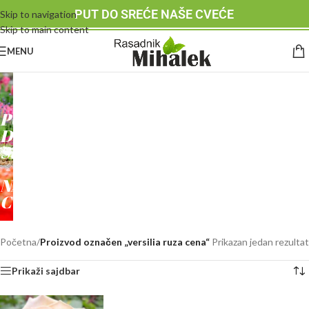
PUT DO SREĆE NAŠE CVEĆE
Skip to navigation
Skip to main content
MENU
RASADNIK
MIHALEK
PUT
DO
SREĆE
-
NAŠE
CVEĆE
Početna
/
Proizvod označen „versilia ruza cena“
Prikazan jedan rezultat
Prikaži sajdbar