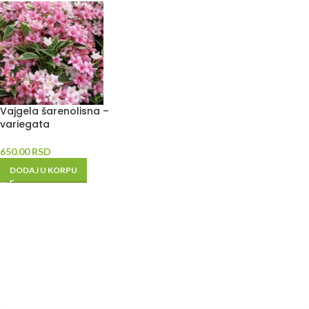
Vajgela šarenolisna –
variegata
650.00
RSD
DODAJ U KORPU