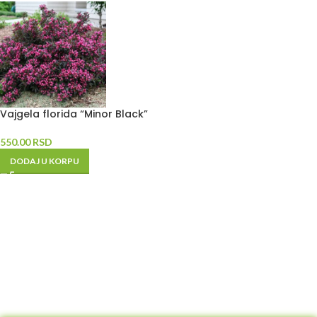
Vajgela florida “Minor Black”
550.00
RSD
DODAJ U KORPU