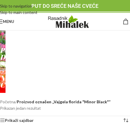
PUT DO SREĆE NAŠE CVEĆE
Skip to navigation
Skip to main content
MENU
RASADNIK
MIHALEK
PUT
DO
SREĆE
-
NAŠE
CVEĆE
Početna
/
Proizvod označen „Vajgela florida "Minor Black"“
Prikazan jedan rezultat
Prikaži sajdbar