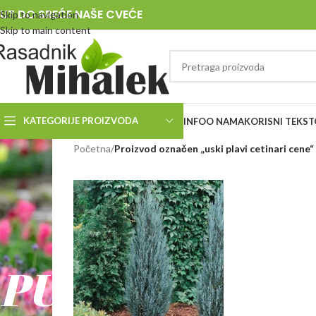
UT DO SREĆE NAŠE CVEĆE
Skip to navigation
Skip to main content
KATEGORIJE PROIZVODA
INFO
O NAMA
KORISNI TEKST
RASADNIK
Početna
/
Proizvod označen „uski plavi cetinari cene“
MIHALEK
PUT