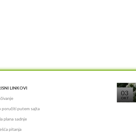
ISNI LINKOVI
03
čivanje
OKT
 poručiti putem sajta
da plana sadnje
ešća pitanja