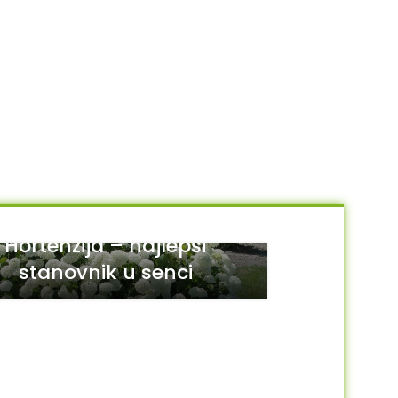
Hortenzija – najlepši
stanovnik u senci
29
JUL