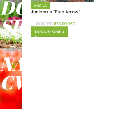
DO
AKCIJA
Juniperus “Blue Arrow”
SREĆE
850.00
RSD
1,100.00
RSD
DODAJ U KORPU
-
NAŠE
CVEĆE