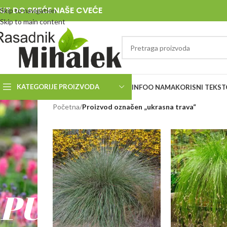
UT DO SREĆE NAŠE CVEĆE
Skip to navigation
Skip to main content
KATEGORIJE PROIZVODA
INFO
O NAMA
KORISNI TEKST
RASADNIK
Početna
/
Proizvod označen „ukrasna trava“
MIHALEK
PUT