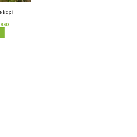
e kapi
0
RSD
U