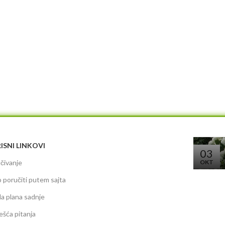
ISNI LINKOVI
03
čivanje
OKT
 poručiti putem sajta
da plana sadnje
ešća pitanja