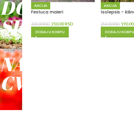
DO
AKCIJA
AKCIJA
Festuca maieri
Isolepsis – kišn
SREĆE
250.00
RSD
190.0
320.00
RSD
250.00
RSD
DODAJ U KORPU
DODAJ U KORP
-
NAŠE
CVEĆE