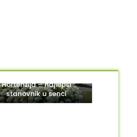
Hortenzija – najlepši
stanovnik u senci
29
JUL