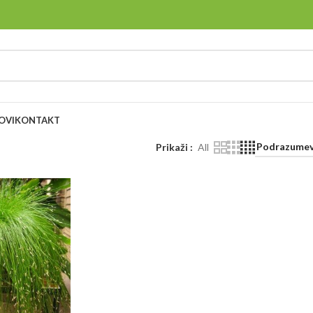
OVI
KONTAKT
Prikaži
All