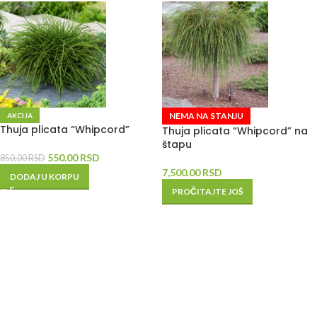
NEMA NA STANJU
AKCIJA
Thuja plicata “Whipcord”
Thuja plicata “Whipcord” na
štapu
550.00
RSD
850.00
RSD
7,500.00
RSD
DODAJ U KORPU
PROČITAJTE JOŠ