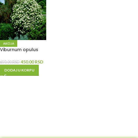
AKCIJA
Viburnum opulus
450.00
RSD
650.00
RSD
DODAJ U KORPU