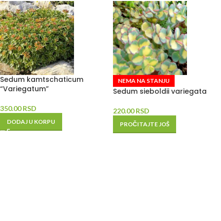
Sedum kamtschaticum
NEMA NA STANJU
“Variegatum”
Sedum sieboldii variegata
350.00
RSD
220.00
RSD
DODAJ U KORPU
PROČITAJTE JOŠ