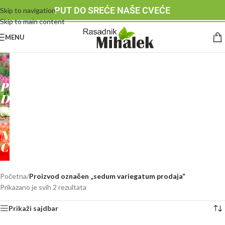
PUT DO SREĆE NAŠE CVEĆE
Skip to navigation
Skip to main content
MENU
RASADNIK
MIHALEK
PUT
DO
SREĆE
-
NAŠE
CVEĆE
Početna
/
Proizvod označen „sedum variegatum prodaja“
Prikazano je svih 2 rezultata
Prikaži sajdbar