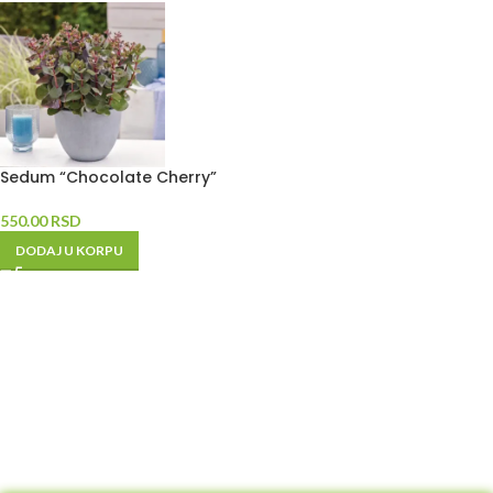
Sedum “Chocolate Cherry”
550.00
RSD
DODAJ U KORPU