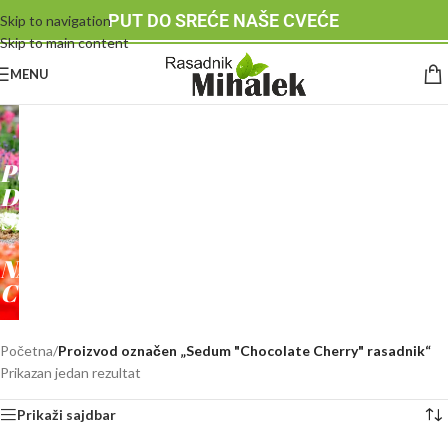
PUT DO SREĆE NAŠE CVEĆE
Skip to navigation
Skip to main content
MENU
RASADNIK
MIHALEK
PUT
DO
SREĆE
-
NAŠE
CVEĆE
Početna
/
Proizvod označen „Sedum "Chocolate Cherry" rasadnik“
Prikazan jedan rezultat
Prikaži sajdbar