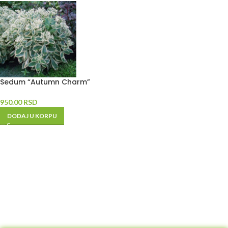
Sedum “Autumn Charm”
950.00
RSD
DODAJ U KORPU