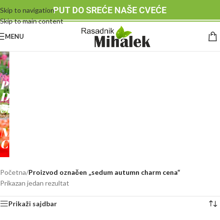
PUT DO SREĆE NAŠE CVEĆE
Skip to navigation
Skip to main content
MENU
RASADNIK
MIHALEK
PUT
DO
SREĆE
-
NAŠE
CVEĆE
Početna
/
Proizvod označen „sedum autumn charm cena“
Prikazan jedan rezultat
Prikaži sajdbar