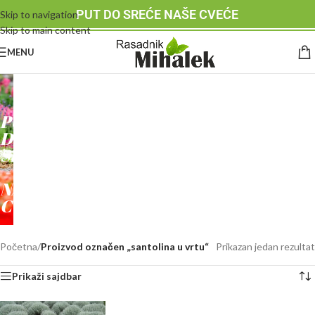
PUT DO SREĆE NAŠE CVEĆE
Skip to navigation
Skip to main content
MENU
RASADNIK
MIHALEK
PUT
DO
SREĆE
-
NAŠE
CVEĆE
Početna
/
Proizvod označen „santolina u vrtu“
Prikazan jedan rezultat
Prikaži sajdbar