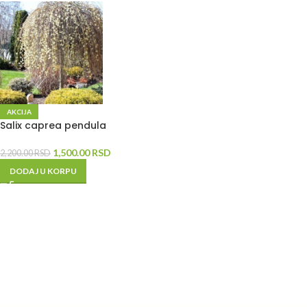
AKCIJA
Salix caprea pendula
1,500.00
RSD
2,200.00
RSD
DODAJ U KORPU