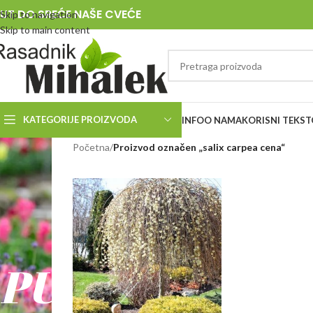
UT DO SREĆE NAŠE CVEĆE
Skip to navigation
Skip to main content
KATEGORIJE PROIZVODA
INFO
O NAMA
KORISNI TEKST
RASADNIK
Početna
/
Proizvod označen „salix carpea cena“
MIHALEK
PUT