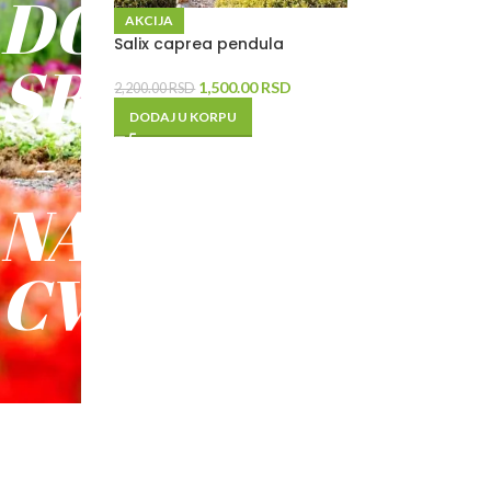
DO
AKCIJA
Salix caprea pendula
SREĆE
1,500.00
RSD
2,200.00
RSD
DODAJ U KORPU
-
NAŠE
CVEĆE