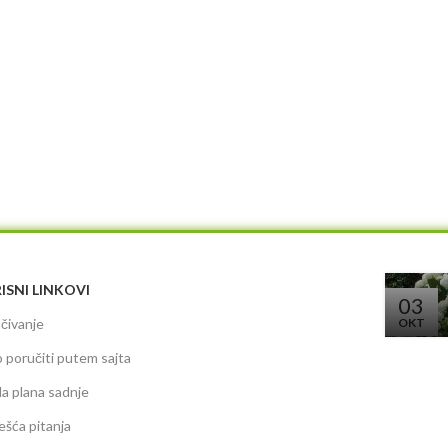
ISNI LINKOVI
03
čivanje
OKT
 poručiti putem sajta
da plana sadnje
ešća pitanja