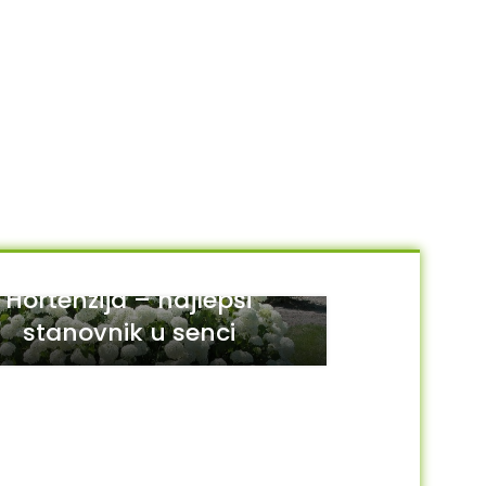
Hortenzija – najlepši
stanovnik u senci
29
JUL