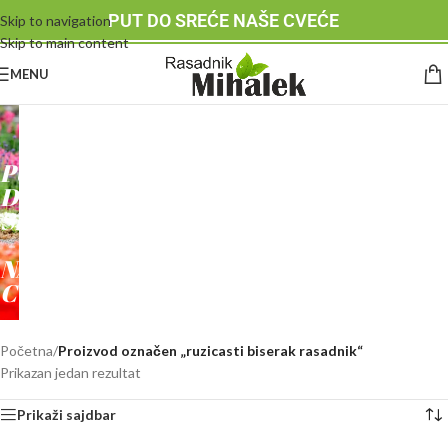
PUT DO SREĆE NAŠE CVEĆE
Skip to navigation
Skip to main content
MENU
RASADNIK
MIHALEK
PUT
DO
SREĆE
-
NAŠE
CVEĆE
Početna
/
Proizvod označen „ruzicasti biserak rasadnik“
Prikazan jedan rezultat
Prikaži sajdbar