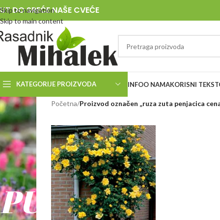
UT DO SREĆE NAŠE CVEĆE
Skip to navigation
Skip to main content
KATEGORIJE PROIZVODA
INFO
O NAMA
KORISNI TEKST
RASADNIK
Početna
/
Proizvod označen „ruza zuta penjacica cen
MIHALEK
PUT