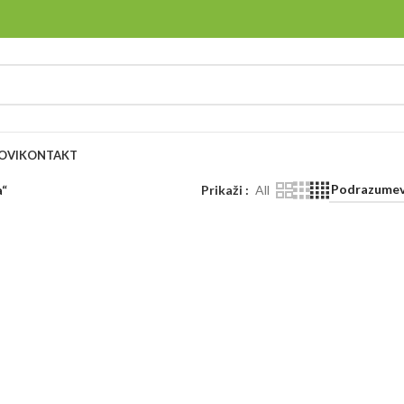
OVI
KONTAKT
a“
Prikaži
All