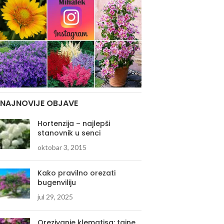
NAJNOVIJE OBJAVE
Hortenzija – najlepši
stanovnik u senci
oktobar 3, 2015
Kako pravilno orezati
bugenviliju
jul 29, 2025
Orezivanje klematisa: tajne