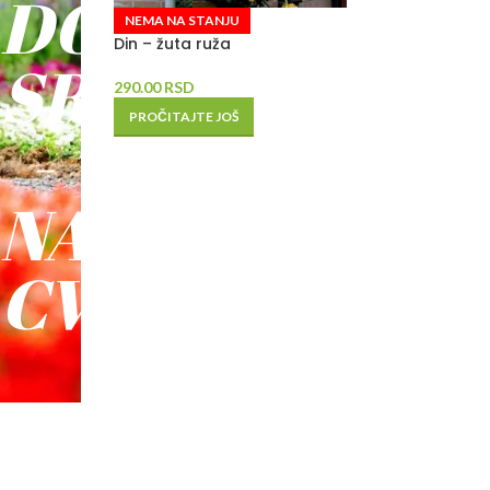
DO
NEMA NA STANJU
Din – žuta ruža
SREĆE
290.00
RSD
PROČITAJTE JOŠ
-
NAŠE
CVEĆE