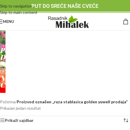
PUT DO SREĆE NAŠE CVEĆE
Skip to navigation
Skip to main content
MENU
RASADNIK
MIHALEK
PUT
DO
SREĆE
-
NAŠE
CVEĆE
Početna
/
Proizvod označen „ruza stablasica golden yuwell prodaja“
Prikazan jedan rezultat
Prikaži sajdbar