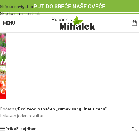
PUT DO SREĆE NAŠE CVEĆE
Skip to navigation
Skip to main content
MENU
RASADNIK
MIHALEK
PUT
DO
SREĆE
-
NAŠE
CVEĆE
Početna
/
Proizvod označen „rumex sanguineus cena“
Prikazan jedan rezultat
Prikaži sajdbar