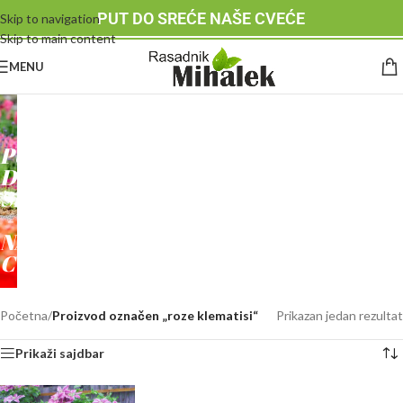
PUT DO SREĆE NAŠE CVEĆE
Skip to navigation
Skip to main content
MENU
RASADNIK
MIHALEK
PUT
DO
SREĆE
-
NAŠE
CVEĆE
Početna
/
Proizvod označen „roze klematisi“
Prikazan jedan rezultat
Prikaži sajdbar