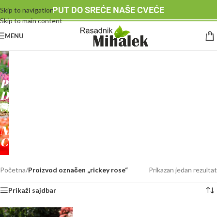
PUT DO SREĆE NAŠE CVEĆE
Skip to navigation
Skip to main content
MENU
RASADNIK
MIHALEK
PUT
DO
SREĆE
-
NAŠE
CVEĆE
Početna
/
Proizvod označen „rickey rose“
Prikazan jedan rezultat
Prikaži sajdbar