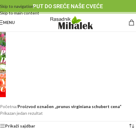
PUT DO SREĆE NAŠE CVEĆE
Skip to navigation
Skip to main content
MENU
RASADNIK
MIHALEK
PUT
DO
SREĆE
-
NAŠE
CVEĆE
Početna
/
Proizvod označen „prunus virginiana schubert cena“
Prikazan jedan rezultat
Prikaži sajdbar