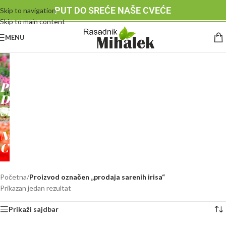
PUT DO SREĆE NAŠE CVEĆE
Skip to navigation
Skip to main content
MENU
RASADNIK
MIHALEK
PUT
DO
SREĆE
-
NAŠE
CVEĆE
Početna
/
Proizvod označen „prodaja sarenih irisa“
Prikazan jedan rezultat
Prikaži sajdbar