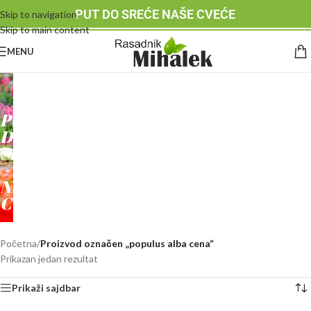
PUT DO SREĆE NAŠE CVEĆE
Skip to navigation
Skip to main content
MENU
RASADNIK
MIHALEK
PUT
DO
SREĆE
-
NAŠE
CVEĆE
Početna
/
Proizvod označen „populus alba cena“
Prikazan jedan rezultat
Prikaži sajdbar