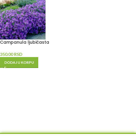
Campanula ljubičasta
350.00
RSD
DODAJ U KORPU