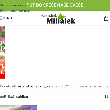
PUT DO SREĆE NAŠE CVEĆE
Skip to navigation
Skip to main content
MENU
RASADNIK
MIHALEK
PUT
DO
SREĆE
-
NAŠE
CVEĆE
Početna
/
Proizvod označen „plavi zvončić“
Prikazan jedan rezultat
Prikaži sajdbar