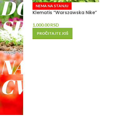
DO
NEMA NA STANJU
Klematis “Warszawska Nike”
SREĆE
1,000.00
RSD
PROČITAJTE JOŠ
-
NAŠE
CVEĆE