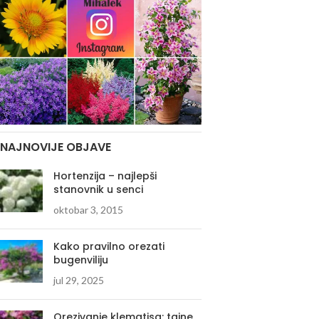
NAJNOVIJE OBJAVE
Hortenzija – najlepši
stanovnik u senci
oktobar 3, 2015
Kako pravilno orezati
bugenviliju
jul 29, 2025
Orezivanje klematisa: tajne