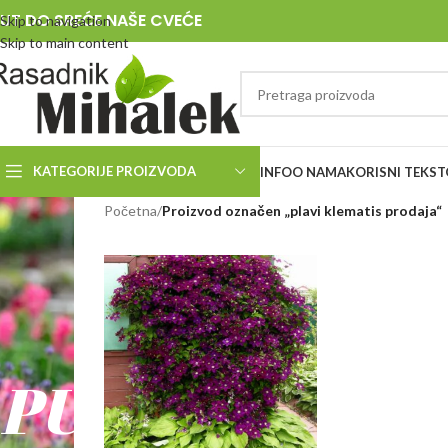
UT DO SREĆE NAŠE CVEĆE
Skip to navigation
Skip to main content
KATEGORIJE PROIZVODA
INFO
O NAMA
KORISNI TEKST
RASADNIK
Početna
/
Proizvod označen „plavi klematis prodaja“
MIHALEK
PUT