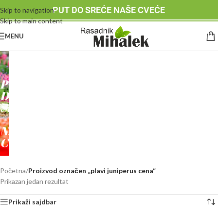
PUT DO SREĆE NAŠE CVEĆE
Skip to navigation
Skip to main content
MENU
RASADNIK
MIHALEK
PUT
DO
SREĆE
-
NAŠE
CVEĆE
Početna
/
Proizvod označen „plavi juniperus cena“
Prikazan jedan rezultat
Prikaži sajdbar