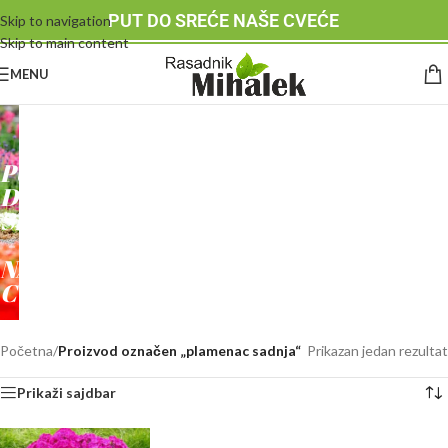
PUT DO SREĆE NAŠE CVEĆE
Skip to navigation
Skip to main content
MENU
RASADNIK
MIHALEK
PUT
DO
SREĆE
-
NAŠE
CVEĆE
Početna
/
Proizvod označen „plamenac sadnja“
Prikazan jedan rezultat
Prikaži sajdbar