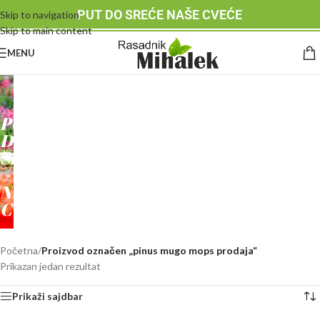
PUT DO SREĆE NAŠE CVEĆE
Skip to navigation
Skip to main content
MENU
RASADNIK
MIHALEK
PUT
DO
SREĆE
-
NAŠE
CVEĆE
Početna
/
Proizvod označen „pinus mugo mops prodaja“
Prikazan jedan rezultat
Prikaži sajdbar