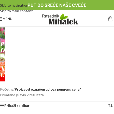
PUT DO SREĆE NAŠE CVEĆE
Skip to navigation
Skip to main content
MENU
RASADNIK
MIHALEK
PUT
DO
SREĆE
-
NAŠE
CVEĆE
Početna
/
Proizvod označen „picea pungens cena“
Prikazano je svih 2 rezultata
Prikaži sajdbar