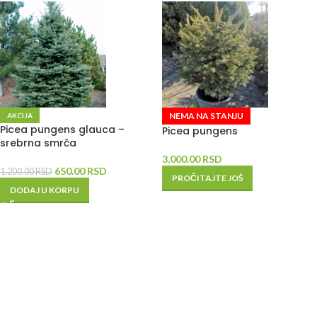
NEMA NA STANJU
AKCIJA
Picea pungens glauca –
Picea pungens
srebrna smrča
3,000.00
RSD
650.00
RSD
1,200.00
RSD
PROČITAJTE JOŠ
DODAJ U KORPU