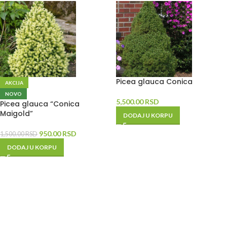
Picea glauca Conica
AKCIJA
NOVO
5,500.00
RSD
Picea glauca “Conica
Maigold”
DODAJ U KORPU
950.00
RSD
1,500.00
RSD
DODAJ U KORPU