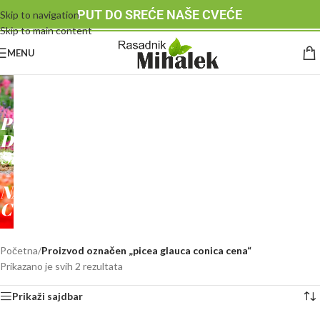
PUT DO SREĆE NAŠE CVEĆE
Skip to navigation
Skip to main content
MENU
RASADNIK
MIHALEK
PUT
DO
SREĆE
-
NAŠE
CVEĆE
Početna
/
Proizvod označen „picea glauca conica cena“
Prikazano je svih 2 rezultata
Prikaži sajdbar