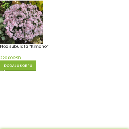
Flox subulata “Kimono”
220.00
RSD
DODAJ U KORPU