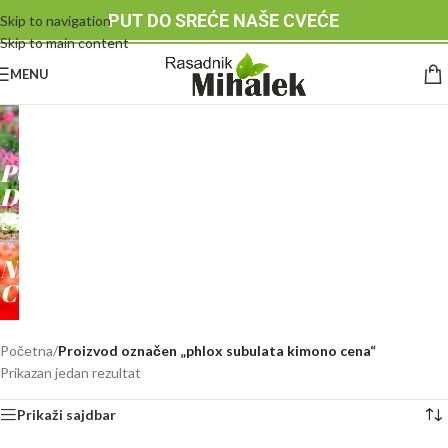
PUT DO SREĆE NAŠE CVEĆE
Skip to navigation
Skip to main content
MENU
RASADNIK
MIHALEK
PUT
DO
SREĆE
-
NAŠE
CVEĆE
Početna
/
Proizvod označen „phlox subulata kimono cena“
Prikazan jedan rezultat
Prikaži sajdbar