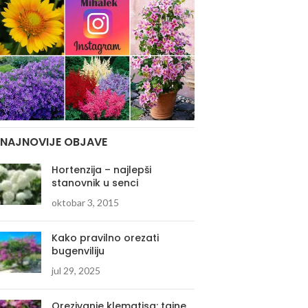
NAJNOVIJE OBJAVE
Hortenzija – najlepši
stanovnik u senci
oktobar 3, 2015
Kako pravilno orezati
bugenviliju
jul 29, 2025
Orezivanje klematisa: tajne