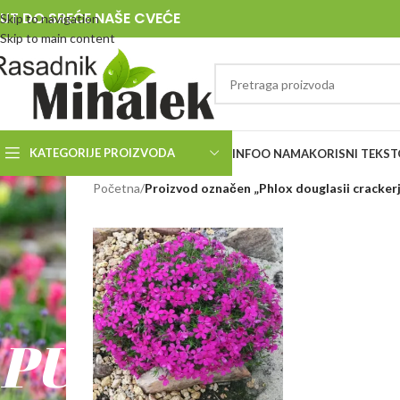
UT DO SREĆE NAŠE CVEĆE
Skip to navigation
Skip to main content
KATEGORIJE PROIZVODA
INFO
O NAMA
KORISNI TEKST
RASADNIK
Početna
/
Proizvod označen „Phlox douglasii cracker
MIHALEK
PUT