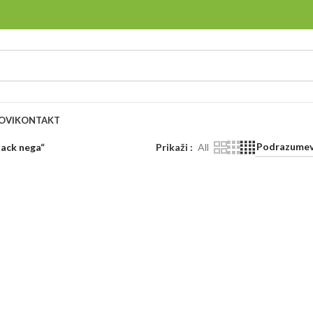
OVI
KONTAKT
jack nega“
Prikaži
All