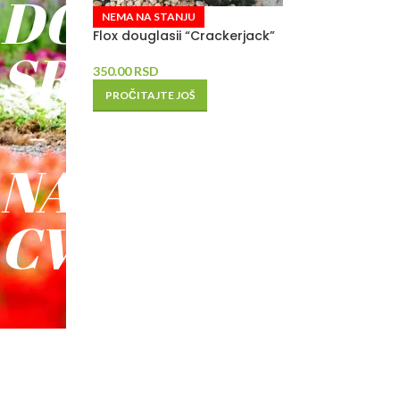
DO
NEMA NA STANJU
Flox douglasii “Crackerjack”
SREĆE
350.00
RSD
PROČITAJTE JOŠ
-
NAŠE
CVEĆE