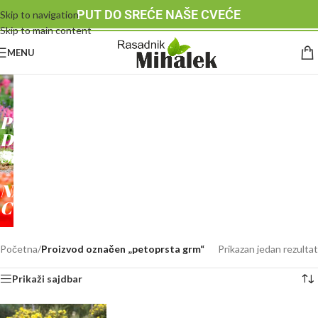
PUT DO SREĆE NAŠE CVEĆE
Skip to navigation
Skip to main content
MENU
RASADNIK
MIHALEK
PUT
DO
SREĆE
-
NAŠE
CVEĆE
Početna
/
Proizvod označen „petoprsta grm“
Prikazan jedan rezultat
Prikaži sajdbar