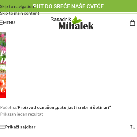
PUT DO SREĆE NAŠE CVEĆE
Skip to navigation
Skip to main content
MENU
RASADNIK
MIHALEK
PUT
DO
SREĆE
-
NAŠE
CVEĆE
Početna
/
Proizvod označen „patuljasti srebrni četinari“
Prikazan jedan rezultat
Prikaži sajdbar