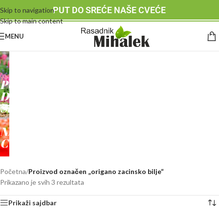
PUT DO SREĆE NAŠE CVEĆE
Skip to navigation
Skip to main content
MENU
RASADNIK
MIHALEK
PUT
DO
SREĆE
-
NAŠE
CVEĆE
Početna
/
Proizvod označen „origano zacinsko bilje“
Prikazano je svih 3 rezultata
Prikaži sajdbar