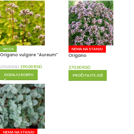
NEMA NA STANJU
AKCIJA
Origano vulgare “Aureum”
Origano
190.00
RSD
270.00
RSD
270.00
RSD
DODAJ U KORPU
PROČITAJTE JOŠ
NEMA NA STANJU