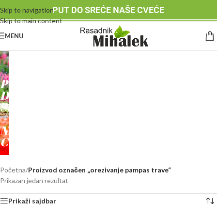
PUT DO SREĆE NAŠE CVEĆE
Skip to navigation
Skip to main content
MENU
RASADNIK
MIHALEK
PUT
DO
SREĆE
-
NAŠE
CVEĆE
Početna
/
Proizvod označen „orezivanje pampas trave“
Prikazan jedan rezultat
Prikaži sajdbar