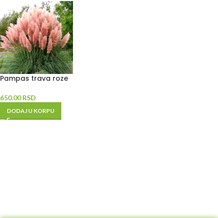
Pampas trava roze
650.00
RSD
DODAJ U KORPU