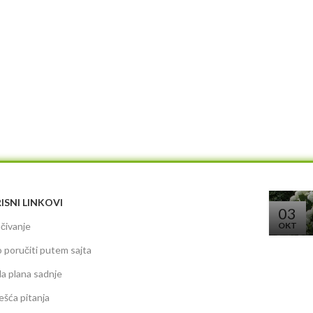
ISNI LINKOVI
03
čivanje
OKT
 poručiti putem sajta
da plana sadnje
ešća pitanja