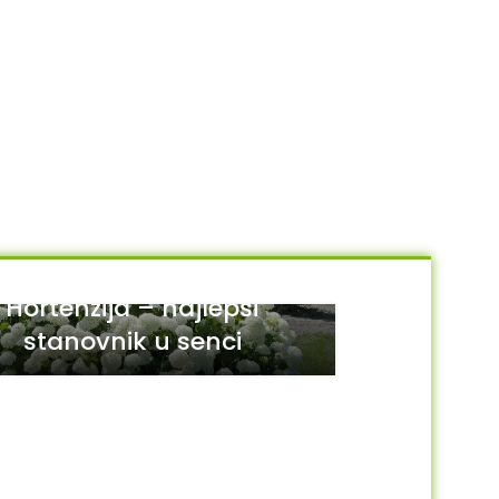
Hortenzija – najlepši
stanovnik u senci
29
JUL