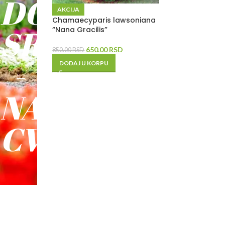
DO
AKCIJA
Chamaecyparis lawsoniana
SREĆE
“Nana Gracilis”
650.00
RSD
850.00
RSD
-
DODAJ U KORPU
NAŠE
CVEĆE