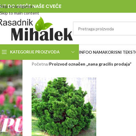
UT DO SREĆE NAŠE CVEĆE
Skip to navigation
Skip to main content
KATEGORIJE PROIZVODA
INFO
O NAMA
KORISNI TEKST
RASADNIK
Početna
/
Proizvod označen „nana gracilis prodaja“
MIHALEK
PUT