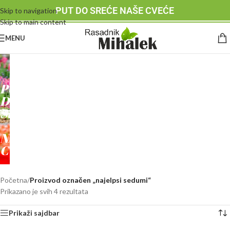
PUT DO SREĆE NAŠE CVEĆE
Skip to navigation
Skip to main content
MENU
RASADNIK
MIHALEK
PUT
DO
SREĆE
-
NAŠE
CVEĆE
Početna
/
Proizvod označen „najelpsi sedumi“
Prikazano je svih 4 rezultata
Prikaži sajdbar