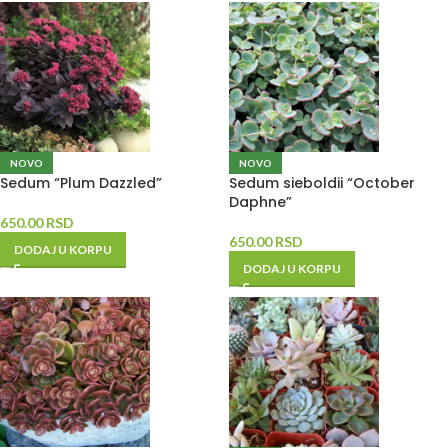
NOVO
NOVO
Sedum “Plum Dazzled”
Sedum sieboldii “October
Daphne”
650.00
RSD
650.00
RSD
DODAJ U KORPU
DODAJ U KORPU