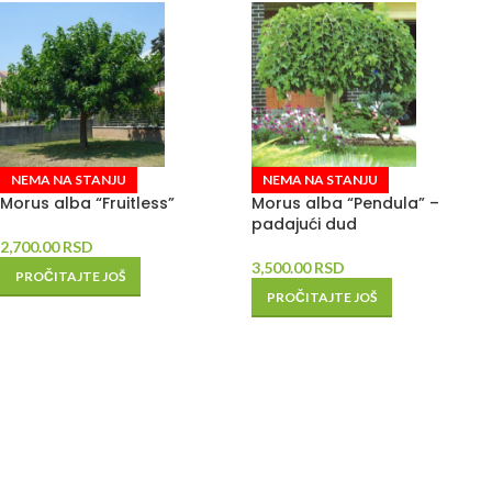
NEMA NA STANJU
NEMA NA STANJU
Morus alba “Fruitless”
Morus alba “Pendula” –
padajući dud
2,700.00
RSD
3,500.00
RSD
PROČITAJTE JOŠ
PROČITAJTE JOŠ