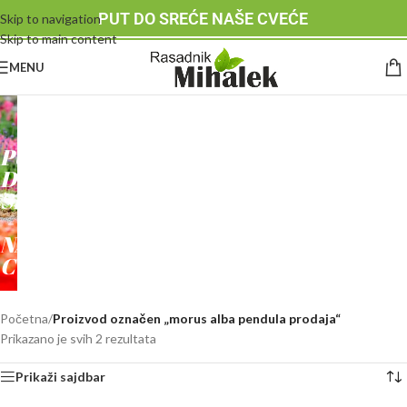
PUT DO SREĆE NAŠE CVEĆE
Skip to navigation
Skip to main content
MENU
RASADNIK
MIHALEK
PUT
DO
SREĆE
-
NAŠE
CVEĆE
Početna
/
Proizvod označen „morus alba pendula prodaja“
Prikazano je svih 2 rezultata
Prikaži sajdbar