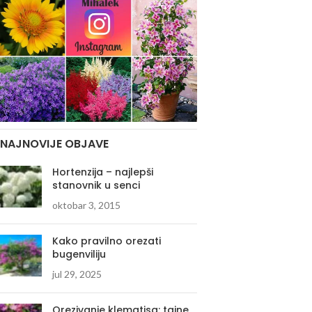
NAJNOVIJE OBJAVE
Hortenzija – najlepši
stanovnik u senci
oktobar 3, 2015
Kako pravilno orezati
bugenviliju
jul 29, 2025
Orezivanje klematisa: tajne