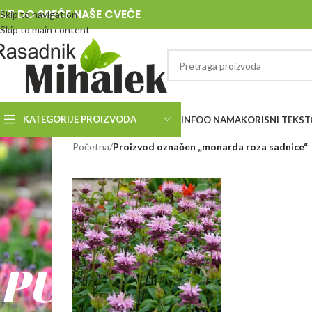
UT DO SREĆE NAŠE CVEĆE
Skip to navigation
Skip to main content
KATEGORIJE PROIZVODA
INFO
O NAMA
KORISNI TEKST
RASADNIK
Početna
/
Proizvod označen „monarda roza sadnice“
MIHALEK
PUT