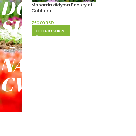
DO
Monarda didyma Beauty of
Cobham
SREĆE
750.00
RSD
DODAJ U KORPU
-
NAŠE
CVEĆE