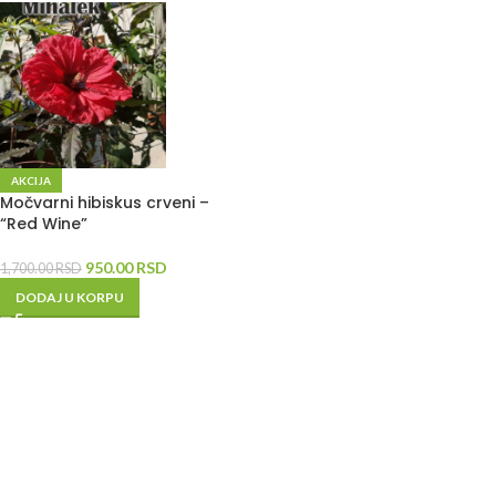
AKCIJA
Močvarni hibiskus crveni –
“Red Wine”
950.00
RSD
1,700.00
RSD
DODAJ U KORPU