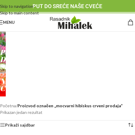
PUT DO SREĆE NAŠE CVEĆE
Skip to navigation
Skip to main content
MENU
RASADNIK
MIHALEK
PUT
DO
SREĆE
-
NAŠE
CVEĆE
Početna
/
Proizvod označen „mocvarni hibiskus crveni prodaja“
Prikazan jedan rezultat
Prikaži sajdbar