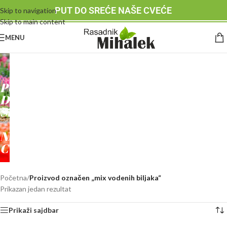
PUT DO SREĆE NAŠE CVEĆE
Skip to navigation
Skip to main content
MENU
RASADNIK
MIHALEK
PUT
DO
SREĆE
-
NAŠE
CVEĆE
Početna
/
Proizvod označen „mix vodenih biljaka“
Prikazan jedan rezultat
Prikaži sajdbar