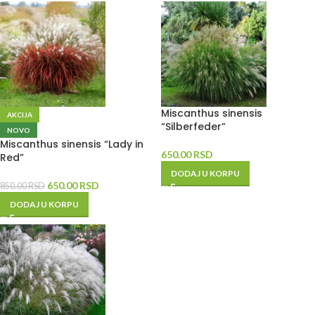
Miscanthus sinensis
AKCIJA
“Silberfeder”
NOVO
Miscanthus sinensis “Lady in
650.00
RSD
Red”
DODAJ U KORPU
650.00
RSD
850.00
RSD
DODAJ U KORPU