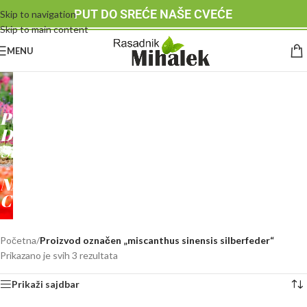
PUT DO SREĆE NAŠE CVEĆE
Skip to navigation
Skip to main content
MENU
RASADNIK
MIHALEK
PUT
DO
SREĆE
-
NAŠE
CVEĆE
Početna
/
Proizvod označen „miscanthus sinensis silberfeder“
Prikazano je svih 3 rezultata
Prikaži sajdbar