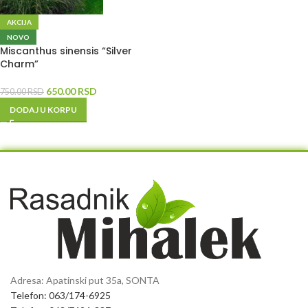
AKCIJA
NOVO
Miscanthus sinensis “Silver
Charm”
650.00
RSD
750.00
RSD
DODAJ U KORPU
Adresa: Apatinski put 35a, SONTA
Telefon: 063/174-6925