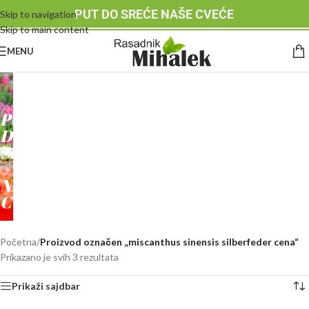
PUT DO SREĆE NAŠE CVEĆE
Skip to navigation
Skip to main content
MENU
RASADNIK
MIHALEK
PUT
DO
SREĆE
-
NAŠE
CVEĆE
Početna
/
Proizvod označen „miscanthus sinensis silberfeder cena“
Prikazano je svih 3 rezultata
Prikaži sajdbar