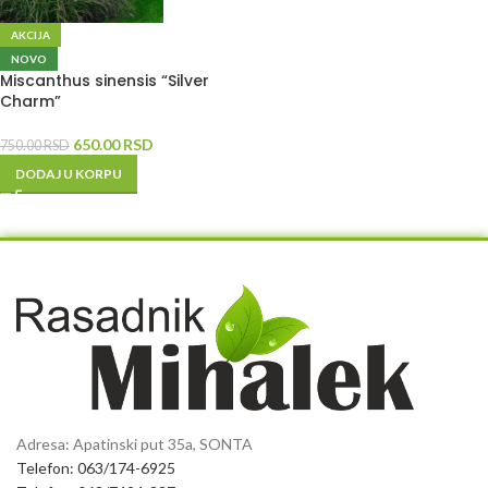
AKCIJA
NOVO
Miscanthus sinensis “Silver
Charm”
650.00
RSD
750.00
RSD
DODAJ U KORPU
Adresa: Apatinski put 35a, SONTA
Telefon: 063/174-6925