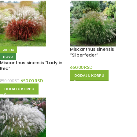
Miscanthus sinensis
AKCIJA
“Silberfeder”
NOVO
Miscanthus sinensis “Lady in
650.00
RSD
Red”
DODAJ U KORPU
650.00
RSD
850.00
RSD
DODAJ U KORPU