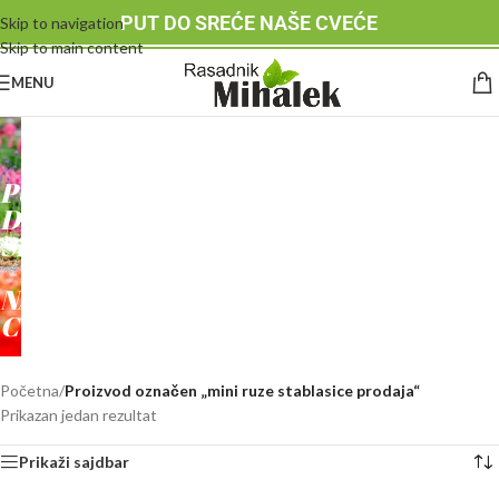
PUT DO SREĆE NAŠE CVEĆE
Skip to navigation
Skip to main content
MENU
RASADNIK
MIHALEK
PUT
DO
SREĆE
-
NAŠE
CVEĆE
Početna
/
Proizvod označen „mini ruze stablasice prodaja“
Prikazan jedan rezultat
Prikaži sajdbar