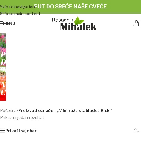
PUT DO SREĆE NAŠE CVEĆE
Skip to navigation
Skip to main content
MENU
RASADNIK
MIHALEK
PUT
DO
SREĆE
-
NAŠE
CVEĆE
Početna
/
Proizvod označen „Mini ruža stablašica Ricki“
Prikazan jedan rezultat
Prikaži sajdbar