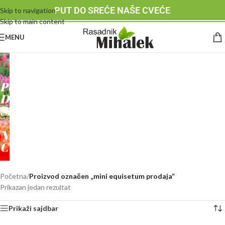
PUT DO SREĆE NAŠE CVEĆE
Skip to navigation
Skip to main content
MENU
RASADNIK
MIHALEK
PUT
DO
SREĆE
-
NAŠE
CVEĆE
Početna
/
Proizvod označen „mini equisetum prodaja“
Prikazan jedan rezultat
Prikaži sajdbar