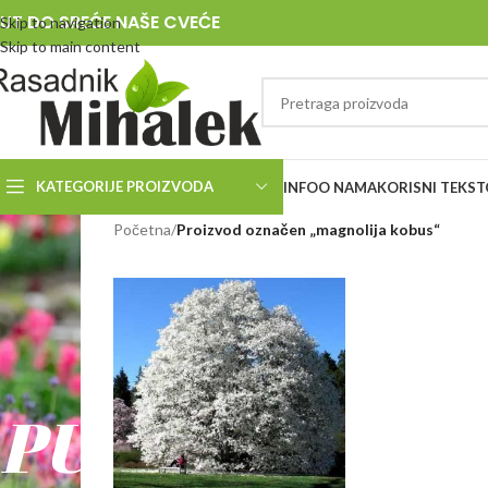
UT DO SREĆE NAŠE CVEĆE
Skip to navigation
Skip to main content
KATEGORIJE PROIZVODA
INFO
O NAMA
KORISNI TEKST
RASADNIK
Početna
/
Proizvod označen „magnolija kobus“
MIHALEK
PUT