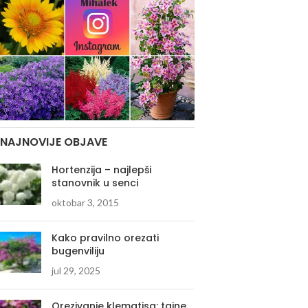
NAJNOVIJE OBJAVE
Hortenzija – najlepši
stanovnik u senci
oktobar 3, 2015
Kako pravilno orezati
bugenviliju
jul 29, 2025
Orezivanje klematisa: tajne