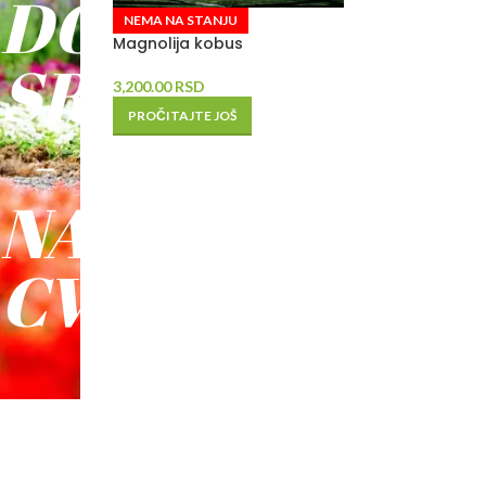
DO
NEMA NA STANJU
Magnolija kobus
SREĆE
3,200.00
RSD
PROČITAJTE JOŠ
-
NAŠE
CVEĆE